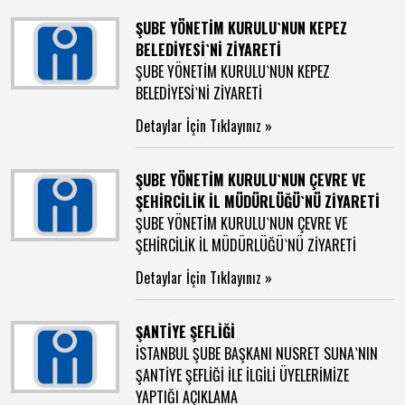
ŞUBE YÖNETİM KURULU`NUN KEPEZ
BELEDİYESİ`Nİ ZİYARETİ
ŞUBE YÖNETİM KURULU`NUN KEPEZ
BELEDİYESİ`Nİ ZİYARETİ
Detaylar İçin Tıklayınız »
ŞUBE YÖNETİM KURULU`NUN ÇEVRE VE
ŞEHİRCİLİK İL MÜDÜRLÜĞÜ`NÜ ZİYARETİ
ŞUBE YÖNETİM KURULU`NUN ÇEVRE VE
ŞEHİRCİLİK İL MÜDÜRLÜĞÜ`NÜ ZİYARETİ
Detaylar İçin Tıklayınız »
ŞANTİYE ŞEFLİĞİ
İSTANBUL ŞUBE BAŞKANI NUSRET SUNA`NIN
ŞANTİYE ŞEFLİĞİ İLE İLGİLİ ÜYELERİMİZE
YAPTIĞI AÇIKLAMA