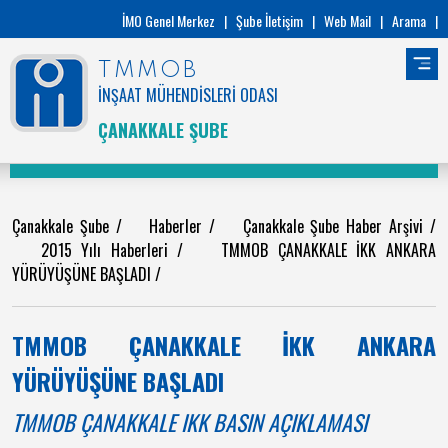
İMO Genel Merkez
|
Şube İletişim
|
Web Mail
|
Arama
|
TMMOB
İNŞAAT MÜHENDİSLERİ ODASI
ÇANAKKALE ŞUBE
Çanakkale Şube
/
Haberler
/
Çanakkale Şube Haber Arşivi
/
2015 Yılı Haberleri
/
TMMOB ÇANAKKALE İKK ANKARA
YÜRÜYÜŞÜNE BAŞLADI
/
TMMOB ÇANAKKALE İKK ANKARA
YÜRÜYÜŞÜNE BAŞLADI
TMMOB ÇANAKKALE IKK BASIN AÇIKLAMASI