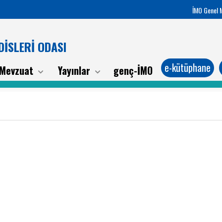
İMO Genel 
İSLERİ ODASI
e-kütüphane
Mevzuat
Yayınlar
genç-İMO