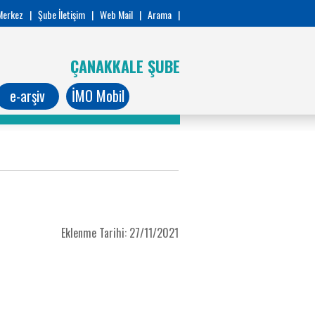
Merkez
|
Şube İletişim
|
Web Mail
|
Arama
|
ÇANAKKALE ŞUBE
e-arşiv
İMO Mobil
Eklenme Tarihi: 27/11/2021