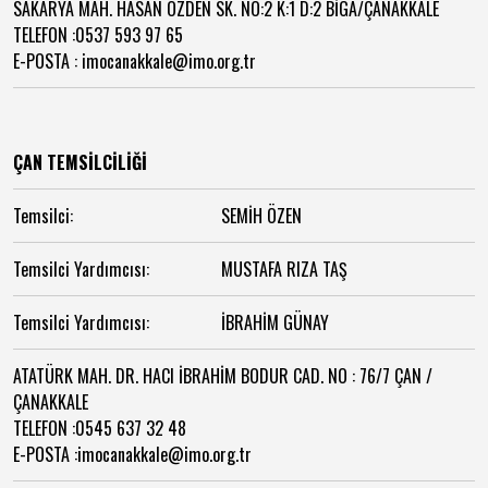
SAKARYA MAH. HASAN ÖZDEN SK. NO:2 K:1 D:2 BİGA/ÇANAKKALE
TELEFON :0537 593 97 65
E-POSTA : imocanakkale@imo.org.tr
ÇAN TEMSİLCİLİĞİ
Temsilci:
SEMİH ÖZEN
Temsilci Yardımcısı:
MUSTAFA RIZA TAŞ
Temsilci Yardımcısı:
İBRAHİM GÜNAY
ATATÜRK MAH. DR. HACI İBRAHİM BODUR CAD. NO : 76/7 ÇAN /
ÇANAKKALE
TELEFON :0545 637 32 48
E-POSTA :imocanakkale@imo.org.tr