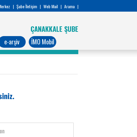
Merkez
|
Şube İletişim
|
Web Mail
|
Arama
|
ÇANAKKALE ŞUBE
e-arşiv
İMO Mobil
iniz.